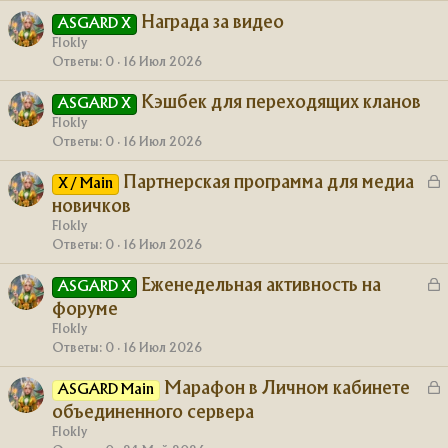
Награда за видео
т
ASGARD X
а
Flokly
Ответы
0
16 Июл 2026
Кэшбек для переходящих кланов
ASGARD X
Flokly
Ответы
0
16 Июл 2026
З
Партнерская программа для медиа
X / Main
а
новичков
к
Flokly
р
Ответы
0
16 Июл 2026
З
Еженедельная активность на
т
ASGARD X
а
а
форуме
к
Flokly
р
Ответы
0
16 Июл 2026
З
Марафон в Личном кабинете
т
ASGARD Main
а
а
объединенного сервера
к
Flokly