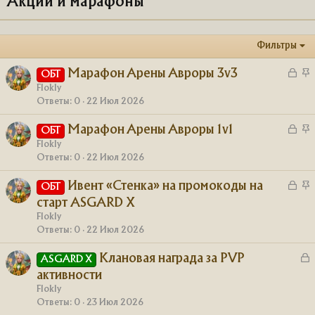
Акции и марафоны
Фильтры
З
З
Марафон Арены Авроры 3v3
ОБТ
а
а
Flokly
к
к
Ответы
0
22 Июл 2026
р
р
З
З
Марафон Арены Авроры 1v1
ОБТ
ы
е
а
а
Flokly
т
п
к
к
Ответы
0
22 Июл 2026
а
л
р
р
е
З
З
Ивент «Стенка» на промокоды на
ОБТ
ы
е
н
а
а
старт ASGARD X
т
п
к
к
а
л
Flokly
р
р
Ответы
0
22 Июл 2026
е
ы
е
н
З
Клановая награда за PVP
т
п
ASGARD X
а
а
л
активности
к
е
Flokly
р
н
Ответы
0
23 Июл 2026