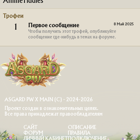
AnimeTiddies
Трофеи
8 Май 2025
Первое сообщение
1
Чтобы получить этот трофей, опубликуйте
сообщение где-нибудь в темах на форуме.
ASGARD PW X MAIN (C) - 2024-2026
Проект создан в ознакомительных целях.
Все права принадлежат правообладателям
САЙТ
ОПИСАНИЕ
ФОРУМ
ПРАВИЛА
ЛИЧНЫЙ КАБИНЕТ
ПОДКЛЮЧЕНИЕ