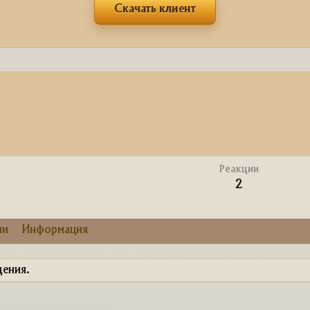
Скачать клиент
Реакции
2
ии
Информация
щения.