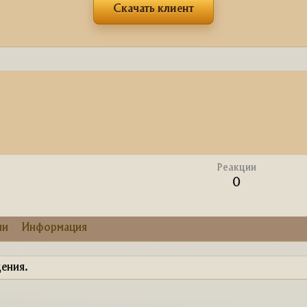
Скачать клиент
Реакции
0
ии
Информация
ения.