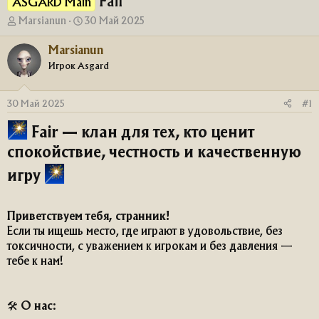
Fair
ASGARD Main
А
Д
Marsianun
30 Май 2025
в
а
т
т
Marsianun
о
а
Игрок Asgard
р
н
т
а
е
ч
30 Май 2025
#1
м
а
ы
л
Fair — клан для тех, кто ценит
а
спокойствие, честность и качественную
игру
Приветствуем тебя, странник!
Если ты ищешь место, где играют в удовольствие, без
токсичности, с уважением к игрокам и без давления —
тебе к нам!
🛠
О нас
: