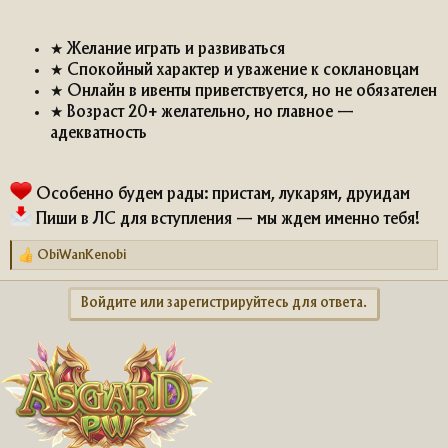
★ Желание играть и развиваться
★ Спокойный характер и уважение к соклановцам
★ Онлайн в ивенты приветствуется, но не обязателен
★ Возраст 20+ желательно, но главное —
адекватность
Особенно будем рады: пристам, лукарям, друидам
Пиши в ЛС для вступления — мы ждем именно тебя!
ObiWanKenobi
Р
е
а
Войдите или зарегистрируйтесь для ответа.
к
ц
и
и
: