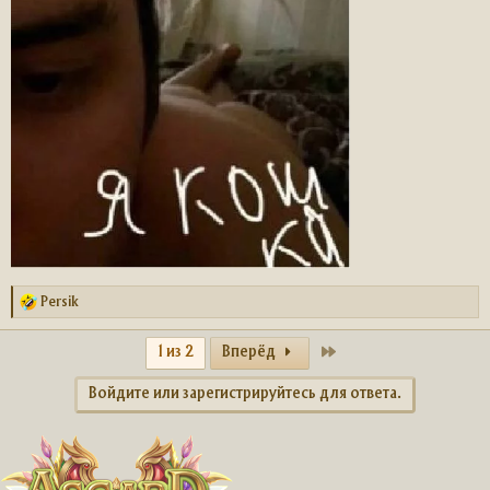
Persik
Р
е
а
Last
1 из 2
Вперёд
к
ц
Войдите или зарегистрируйтесь для ответа.
и
и
: