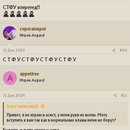
СТФУ вперееед!!
серегапират
Игрок Asgard
13 Дек 2024
#20
С Т Ф У С Т Ф У С Т Ф У С Т Ф У
appetitee
A
Игрок Asgard
13 Дек 2024
#21
Scary написал(а):
Привет, я не играю в асист, у меня руки из жопы. Могу
вступить к вам так как в нормальные кланы меня не берут?