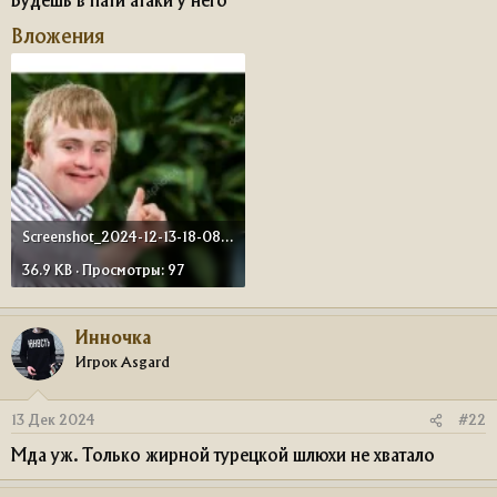
Будешь в пати атаки у него
Вложения
Screenshot_2024-12-13-18-08-55-509_com.android.chrome-edit.webp
36.9 KB · Просмотры: 97
Инночка
Игрок Asgard
13 Дек 2024
#22
Мда уж. Только жирной турецкой шлюхи не хватало