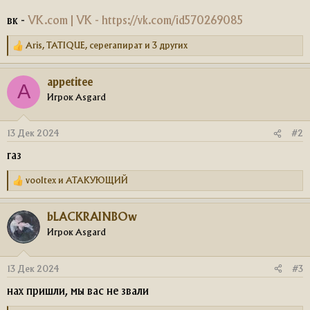
вк -
VK.com | VK - https://vk.com/id570269085
Aris
,
TATIQUE
,
серегапират
и 3 других
Р
е
а
appetitee
к
A
ц
Игрок Asgard
и
и
:
13 Дек 2024
#2
газ
vooltex
и
АТАКУЮЩИЙ
Р
е
а
bLACKRAINBOw
к
ц
Игрок Asgard
и
и
:
13 Дек 2024
#3
нах пришли, мы вас не звали