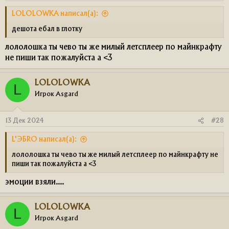
LOLOLOWKA написал(а):
дешота ебал в глотку
лололошка ты чево ты же милый летсплеер по майнкрафту
не пиши так пожалуйста а <3
LOLOLOWKA
L
Игрок Asgard
13 Дек 2024
#28
L'ЭБRO написал(а):
лололошка ты чево ты же милый летсплеер по майнкрафту не
пиши так пожалуйста а <3
эмоции взяли....
LOLOLOWKA
L
Игрок Asgard