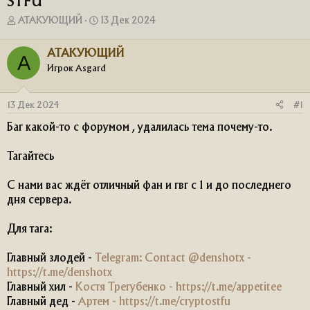
STFU
А
Д
АТАКУЮЩИЙ
13 Дек 2024
в
а
т
т
АТАКУЮЩИЙ
А
о
а
Игрок Asgard
р
н
т
а
е
ч
13 Дек 2024
#1
м
а
ы
л
Баг какой-то с форумом , удалилась тема почему-то.
а
Тагайтесь
С нами вас ждёт отличный фан и гвг с 1 и до последнего
дня сервера.
Для тага:
Главный злодей -
Telegram: Contact @denshotx -
https://t.me/denshotx
Главный хил -
Костя Трегубенко - https://t.me/appetitee
Главный дед -
Артем - https://t.me/cryptostfu