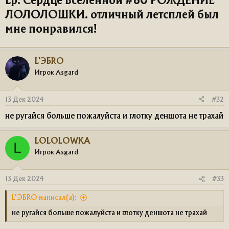
Lp. Сердце Вселенной #60 РОЖДЕНИЕ
ЛОЛОЛОШКИ. отличный летсплей был
мне понравился!​
L'ЭБRO
Игрок Asgard
13 Дек 2024
#32
не ругайся больше пожалуйста и глотку деншота не трахай
LOLOLOWKA
L
Игрок Asgard
13 Дек 2024
#33
L'ЭБRO написал(а):
не ругайся больше пожалуйста и глотку деншота не трахай