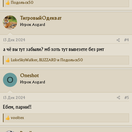
Подольск50
Р
е
а
ТигровыйОдекват
к
ц
Игрок Asgard
и
и
:
13 Дек 2024
#4
а чё вы тут забыли? мб хоть тут вывезете без рмт
LukeSkyWalker
,
BLIZZARD
и
Подольск50
Р
е
а
Oneshot
к
O
ц
Игрок Asgard
и
и
:
13 Дек 2024
#5
Ебем, парни!!
vooltex
Р
е
а