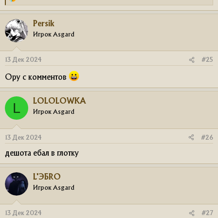
Р
е
а
Persik
к
ц
Игрок Asgard
и
и
:
13 Дек 2024
#25
Ору с комментов
LOLOLOWKA
L
Игрок Asgard
13 Дек 2024
#26
дешота ебал в глотку
L'ЭБRO
Игрок Asgard
13 Дек 2024
#27