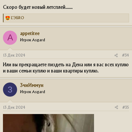
Скоро будет новый летсплей......
L'ЭБRO
Р
е
а
appetitee
к
A
ц
Игрок Asgard
и
и
:
13 Дек 2024
#34
Или вы прекращаете пиздеть на Дена или я вас всех куплю
и ваши семьи куплю и ваши квартиры куплю.
3чиИммун
3
Игрок Asgard
13 Дек 2024
#35