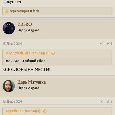
Покупаем
серегапират
и
fshk
Р
е
а
L'ЭБRO
к
ц
Игрок Asgard
и
и
:
13 Дек 2024
#14
АТАКУЮЩИЙ написал(а):
мои слоны общий сбор
ВСЕ СЛОНЫ НА МЕСТЕ!!
Царь Матушка
Игрок Asgard
13 Дек 2024
#15
appetitee написал(а):