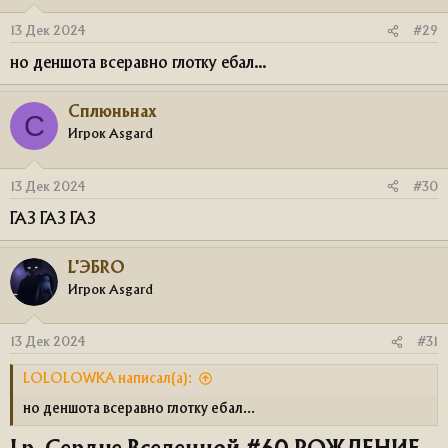
13 Дек 2024
#29
но деншота всеравно глотку ебал...
Сплюньнах
С
Игрок Asgard
13 Дек 2024
#30
ГАЗ ГАЗ ГАЗ
L'ЭБRO
Игрок Asgard
13 Дек 2024
#31
LOLOLOWKA написал(а):
но деншота всеравно глотку ебал...