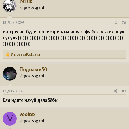
Persik
к
ц
Игрок Asgard
и
и
:
13 Дек 2024
#6
интересно будет посмотреть на игру стфу без всяких штук
пупупу))))))))))))))))))))))))))))))))))))))))))))))))))))))))))))))
))))))))))))))))
DelovayaKolbasa
Р
е
а
Подольск50
к
ц
Игрок Asgard
и
и
:
13 Дек 2024
#7
Бля идите нахуй далабёбы
vooltex
V
Игрок Asgard