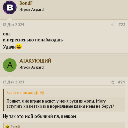
BondF
Игрок Asgard
13 Дек 2024
#23
опа
интересненько понаблюдать
Удачи
АТАКУЮЩИЙ
А
Игрок Asgard
13 Дек 2024
#24
Scary написал(а):
Привет, я не играю в асист, у меня руки из жопы. Могу
вступить к вам так как в нормальные кланы меня не берут?
Ну так это мой обычный пл, велком
Persik