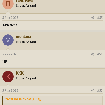
Поиграем
П
Игрок Asgard
5 Янв 2025
#53
Апнемся
montana
M
Игрок Asgard
5 Янв 2025
#54
UP
ККК
К
Игрок Asgard
5 Янв 2025
#55
montana написал(а):