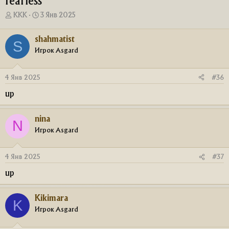
fearless
А
Д
ККК
3 Янв 2025
в
а
т
т
shahmatist
S
о
а
Игрок Asgard
р
н
т
а
е
ч
4 Янв 2025
#36
м
а
ы
л
up
а
nina
N
Игрок Asgard
4 Янв 2025
#37
up
Kikimara
K
Игрок Asgard