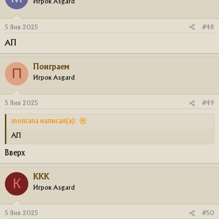
Игрок Asgard
5 Янв 2025
#48
АП
Поиграем
П
Игрок Asgard
5 Янв 2025
#49
montana написал(а):
АП
Вверх
ККК
К
Игрок Asgard
5 Янв 2025
#50