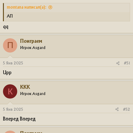
montana написал(а):
АП
qq
Поиграем
П
Игрок Asgard
5 Янв 2025
#51
Upp
ККК
К
Игрок Asgard
5 Янв 2025
#52
Вперед Вперед