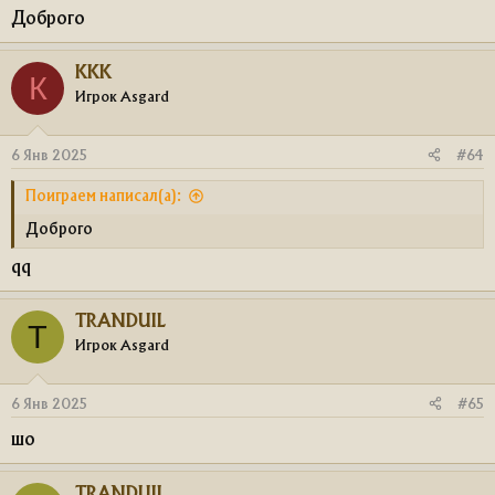
Доброго
ККК
К
Игрок Asgard
6 Янв 2025
#64
Поиграем написал(а):
Доброго
qq
TRANDUIL
T
Игрок Asgard
6 Янв 2025
#65
шо
TRANDUIL