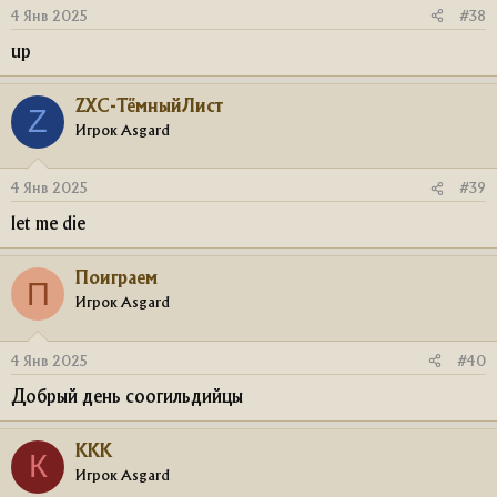
4 Янв 2025
#38
up
ZXC-ТёмныйЛист
Z
Игрок Asgard
4 Янв 2025
#39
let me die
Поиграем
П
Игрок Asgard
4 Янв 2025
#40
Добрый день соогильдийцы
ККК
К
Игрок Asgard