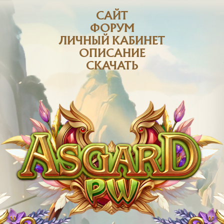
САЙТ
ФОРУМ
ЛИЧНЫЙ КАБИНЕТ
ОПИСАНИЕ
СКАЧАТЬ