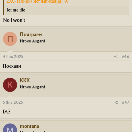
ZXC-ТёмныйЛист написал(а):
let me die
No I won't
Поиграем
П
Игрок Asgard
4 Янв 2025
#46
Поехали
ККК
К
Игрок Asgard
5 Янв 2025
#47
ГАЗ
montana
M