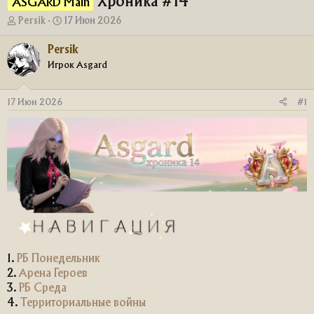
Хроника #14
ASGARD Main
А
Д
Persik
17 Июн 2026
в
а
т
т
Persik
о
а
Игрок Asgard
р
н
т
а
е
ч
17 Июн 2026
#1
м
а
ы
л
а
1.
РБ Понедельник
2.
Арена Героев
3.
РБ Среда
4.
Территориальные войны