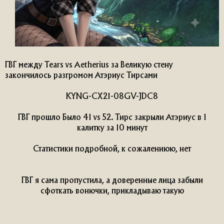
ГВГ между Tears vs Aetherius за Великую стену
закончилось разгромом Атэриус Тирсами
KYNG-CX21-08GV-JDC8
ГВГ прошло Было 41 vs 52. Тирс закрыли Атэриус в 1
калитку за 10 минут
Статистики подробной, к сожалениюю, нет
ГВГ я сама пропустила, а доверенные лица забыли
сфоткать вонючки, прикладываю такую