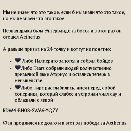
Мы не знаем что это такое, если б мы знали что это такое,
но мы не знаем что это такое
Первая драка была Энгерранде за босса и в этот раз он
отошел Aetherius
А дальше призыв на 24 точку и вот тут не понятно:
Либо Палмерито запотел и собрал бойцов
Либо Tears собрали людей количественно
привычной явке Атэриус и остались теперь в
меньшенстве​
Либо Тирс расслабились, имея перед собой
соперника, который слабее и устроили чилл day и
облажали с явкой​
RDW4-BH08-2W66-YQZY
Фан продлился не долго и в этот раз победа за Aetherius