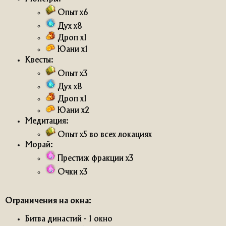
Опыт x6
Дух x8
Дроп x1
Юани x1
Квесты:
Опыт x3
Дух x8
Дроп x1
Юани x2
Медитация:
Опыт x5 во всех локациях
Морай:
Престиж фракции x3
Очки x3
Ограничения на окна:
Битва династий - 1 окно