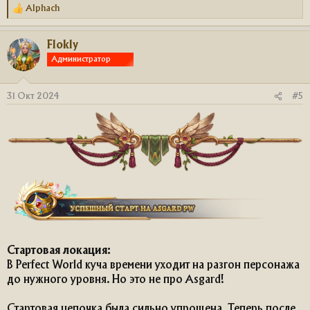
Alphach
Р
е
а
Flokly
к
ц
Администратор
и
и
:
31 Окт 2024
#5
Стартовая локация:
В Perfect World куча времени уходит на разгон персонажа
до нужного уровня. Но это не про Asgard!
Стартовая цепочка была сильно упрощена. Теперь после