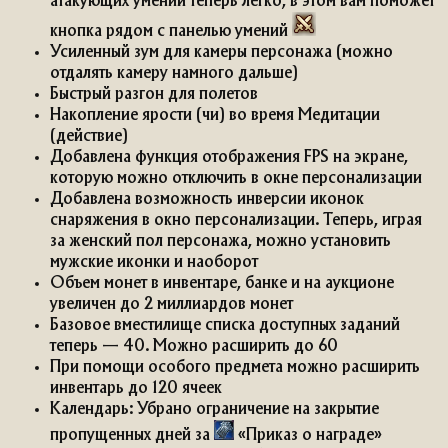
атакующих умений теперь легко, в этом вам поможет
кнопка рядом с панелью умений
Усиленный зум для камеры персонажа (можно
отдалять камеру намного дальше)
Быстрый разгон для полетов
Накопление ярости (чи) во время Медитации
(действие)
Добавлена функция отображения FPS на экране,
которую можно отключить в окне персонализации
Добавлена возможность инверсии иконок
снаряжения в окно персонализации. Теперь, играя
за женский пол персонажа, можно установить
мужские иконки и наоборот
Объем монет в инвентаре, банке и на аукционе
увеличен до 2 миллиардов монет
Базовое вместилище списка доступных заданий
теперь — 40. Можно расширить до 60
При помощи особого предмета можно расширить
инвентарь до 120 ячеек
Календарь: Убрано ограничение на закрытие
пропущенных дней за
«Приказ о награде»