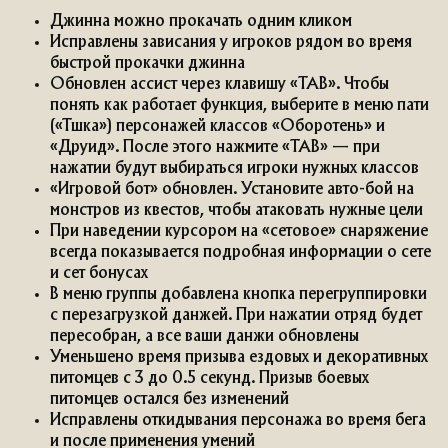
Джинна можно прокачать одним кликом
Исправлены зависания у игроков рядом во время
быстрой прокачки джинна
Обновлен ассист через клавишу «TAB». Чтобы
понять как работает функция, выберите в меню пати
(«Тшка») персонажей классов «Оборотень» и
«Друид». После этого нажмите «TAB» — при
нажатии будут выбираться игроки нужных классов
«Игровой бот» обновлен. Установите авто-бой на
монстров из квестов, чтобы атаковать нужные цели
При наведении курсором на «сетовое» снаряжение
всегда показывается подробная информации о сете
и сет бонусах
В меню группы добавлена кнопка перегруппировки
с перезагрузкой данжей. При нажатии отряд будет
пересобран, а все ваши данжи обновлены
Уменьшено время призыва ездовых и декоративных
питомцев с 3 до 0.5 секунд. Призыв боевых
питомцев остался без изменений
Исправлены откидывания персонажа во время бега
и после применения умений