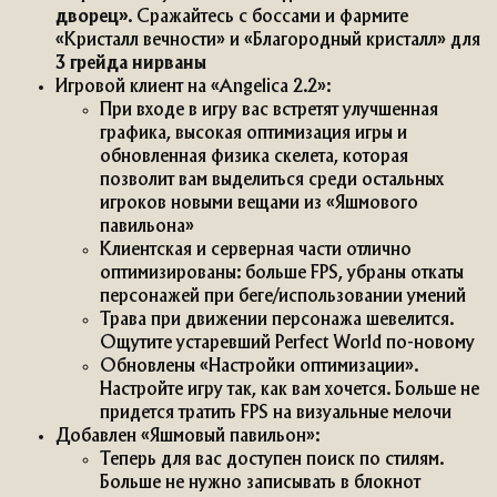
дворец»
. Сражайтесь с боссами и фармите
«Кристалл вечности» и «Благородный кристалл» для
3 грейда нирваны
Игровой клиент на «Angelica 2.2»:
При входе в игру вас встретят улучшенная
графика, высокая оптимизация игры и
обновленная физика скелета, которая
позволит вам выделиться среди остальных
игроков новыми вещами из «Яшмового
павильона»
Клиентская и серверная части отлично
оптимизированы: больше FPS, убраны откаты
персонажей при беге/использовании умений
Трава при движении персонажа шевелится.
Ощутите устаревший Perfect World по-новому
Обновлены «Настройки оптимизации».
Настройте игру так, как вам хочется. Больше не
придется тратить FPS на визуальные мелочи
Добавлен «Яшмовый павильон»:
Теперь для вас доступен поиск по стилям.
Больше не нужно записывать в блокнот