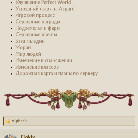
Улучшение Perfect World
Успешный старт на Asgard
Игровой процесс
Серверные награды
Подземелья и фарм
Серверные ивенты
База гильдии
Морай
Мир людей
Изменение в снаряжении
Изменение классов
Дорожная карта и планы по серверу
Alphach
Р
е
а
Flokly
к