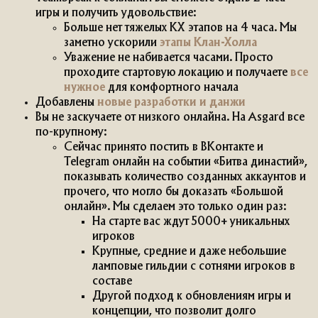
игры и получить удовольствие:
Больше нет тяжелых КХ этапов на 4 часа. Мы
заметно ускорили
этапы Клан-Холла
Уважение не набивается часами. Просто
проходите стартовую локацию и получаете
все
нужное
для комфортного начала
Добавлены
новые разработки и данжи
Вы не заскучаете от низкого онлайна. На Asgard все
по-крупному:
Сейчас принято постить в ВКонтакте и
Telegram онлайн на событии «Битва династий»,
показывать количество созданных аккаунтов и
прочего, что могло бы доказать «Большой
онлайн». Мы сделаем это только один раз:
На старте вас ждут 5000+ уникальных
игроков
Крупные, средние и даже небольшие
ламповые гильдии с сотнями игроков в
составе
Другой подход к обновлениям игры и
концепции, что позволит долго