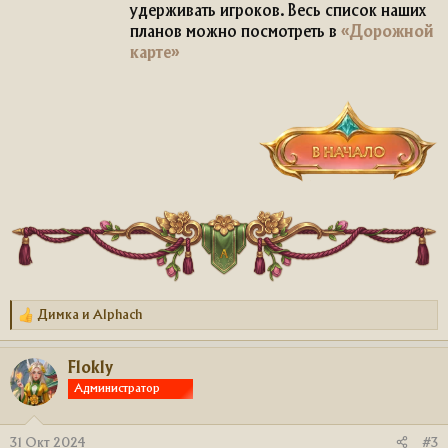
удерживать игроков. Весь список наших
планов можно посмотреть в
«Дорожной
карте»
Димка
и
Alphach
Р
е
а
Flokly
к
ц
Администратор
и
и
:
31 Окт 2024
#3