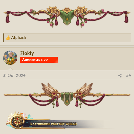
Alphach
Р
е
а
Flokly
к
ц
Администратор
и
и
:
31 Окт 2024
#4