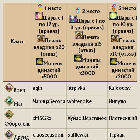
1 место
3 место
2 место
Шары с 1
Шары с 1
Шары с 1 по
по 12 ур.
по 10 ур.
11 ур. (привяз)
(привяз)
(привяз)
Печать
Печать
Печать
Класс​
владыки x15
владыки x20
владыки
(отвяз)
(отвяз)
x10 (отвяз)
Монеты
Монеты
Монеты
династий
династий
династий
x3000
x5000
x2000
aqln
litrpivka
Ruiooeew
Воин
ЧарицаБесова
whitenoise
Нипутю
Маг
xMSGRx
ХуйлоШерстяное
Плотнейший
Оборотень
ciaoseeusoon
Sufflewka
Тариан
Друид