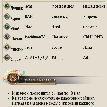
ayaz
morefeatures
ПашаЦемент
Лучник
ВАН
сыслепуф
7thpwnz
Жрец
Nao
t1rеd
малютка
Убийца
hachiman36
Шаманыч
СВИНОРЕЗ
Шаман
Jade
Stone
Лайд
Мистик
АТАТАДЕДА
150icq
Aik
Страж
Марафон проводится с 1 мая по 18 мая
В марафоне исключительно классовый рейтинг.
Награда разделена между 3 игроками каждого